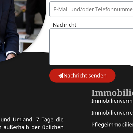
Nachricht
Nachricht senden
Immobili
Immobilien­verm
Immobilien­verr
und
Umland
. 7 Tage die
Pflege­immobilie
ch außerhalb der üblichen