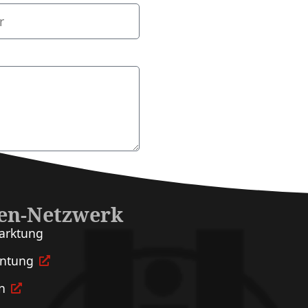
en-Netzwerk
arktung
entung
n